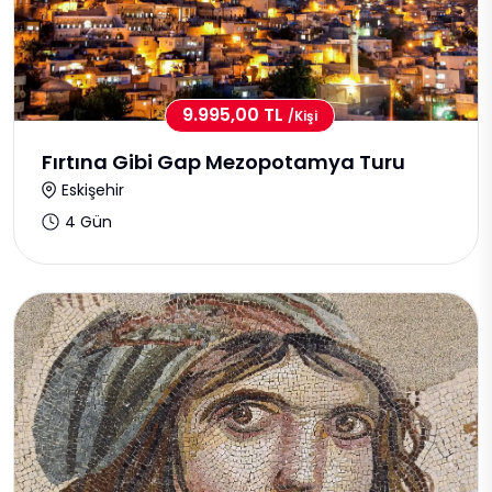
9.995,00 TL
/kişi
Fırtına Gibi Gap Mezopotamya Turu
Eskişehir
4 Gün