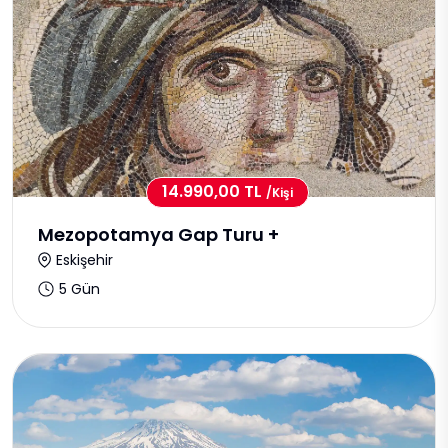
14.990,00 TL
/kişi
Mezopotamya Gap Turu +
Eskişehir
5 Gün