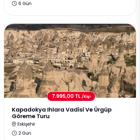
6 Gün
7.995,00 TL
/kişi
Kapadokya Ihlara Vadisi Ve Ürgüp
Göreme Turu
Eskişehir
2 Gün