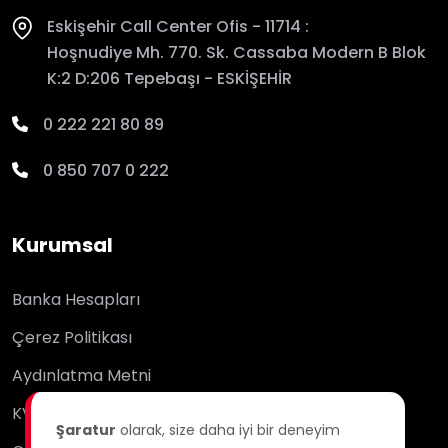
Eskişehir Call Center Ofis - 11714 :
Hoşnudiye Mh. 770. Sk. Cassaba Modern B Blok
K:2 D:206 Tepebaşı - ESKİŞEHİR
0 222 221 80 89
0 850 707 0 222
Kurumsal
Banka Hesapları
Çerez Politikası
Aydınlatma Metni
KVKK
Şaratur
olarak, size daha iyi bir deneyim