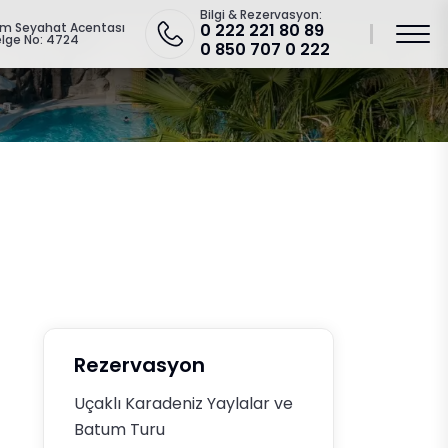
Bilgi & Rezervasyon:
zm Seyahat Acentası
0 222 221 80 89
lge No: 4724
0 850 707 0 222
Rezervasyon
Uçaklı Karadeniz Yaylalar ve
Batum Turu