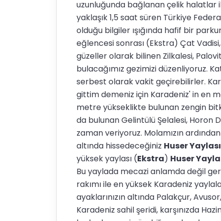
uzunluğunda bağlanan çelik halatlar ile
yaklaşık 1,5 saat süren Türkiye Fede
olduğu bilgiler ışığında hafif bir par
eğlencesi sonrası (Ekstra) Çat Vadisi
güzeller olarak bilinen Zilkalesi, Palov
bulacağımız gezimizi düzenliyoruz. K
serbest olarak vakit geçirebilirler. 
gittim demeniz için Karadeniz' in en m
metre yükseklikte bulunan zengin bitki
da bulunan Gelintülü Şelalesi, Horon 
zaman veriyoruz. Molamızın ardından di
altında hissedeceğiniz
Huser Yaylası
yüksek yaylası (
Ekstra
)
Huser Yayla
Bu yaylada mecazi anlamda değil gerç
rakımı ile en yüksek Karadeniz yaylal
ayaklarınızın altında Palakçur, Avuso
Karadeniz sahil şeridi, karşınızda Hazi