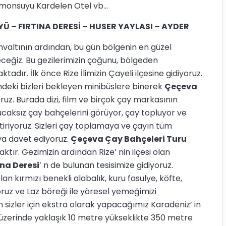
monsuyu Kardelen Otel vb...
– FIRTINA DERESİ – HUSER YAYLASI – AYDER
tının ardından, bu gün bölgenin en güzel
eceğiz. Bu gezilerimizin çoğunu, bölgeden
adır. İlk önce Rize İlimizin Çayeli ilçesine gidiyoruz.
ndeki bizleri bekleyen minibüslere binerek
Çeçeva
ruz. Burada dizi, film ve birçok çay markasının
ucaksız çay bahçelerini görüyor, çay topluyor ve
tiriyoruz. Sizleri çay toplamaya ve çayın tüm
a davet ediyoruz.
Çeçeva Çay Bahçeleri Turu
aktır. Gezimizin ardından Rize’ nin ilçesi olan
ına Deresi
’ n de bulunan tesisimize gidiyoruz.
n kırmızı benekli alabalık, kuru fasulye, köfte,
oruz ve Laz böreği ile yöresel yemeğimizi
 sizler için ekstra olarak yapacağımız Karadeniz’ in
i üzerinde yaklaşık 10 metre yükseklikte 350 metre