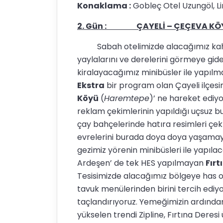
Konaklama :
Gobleç Otel Uzungöl, Li
2. Gün : ÇAYELİ – ÇEÇEVA KÖYÜ 
Sabah otelimizde alacağımız kahval
yaylalarını ve derelerini görmeye gid
kiralayacağımız minibüsler ile yapılmakt
Ekstra
bir program olan Çayeli ilçesi
Köyü
(
Haremtepe
)’ ne hareket ediyo
reklam çekimlerinin yapıldığı uçsuz b
çay bahçelerinde hatıra resimleri çek
evrelerini burada doya doya yaşamay
gezimiz yörenin minibüsleri ile yapılac
Ardeşen’ de tek HES yapılmayan
Fırt
Tesisimizde alacağımız bölgeye has ola
tavuk menülerinden birini tercih ediy
taçlandırıyoruz. Yemeğimizin ardından
yükselen trendi Zipline, Fırtına Deres