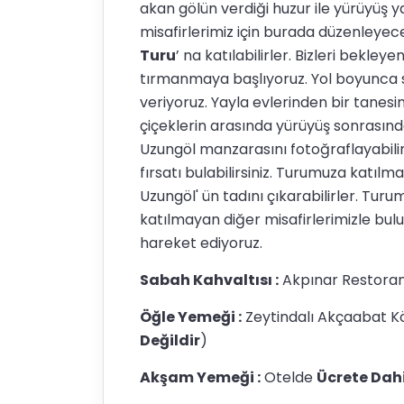
akan gölün verdiği huzur ile yürüyüş yap
misafirlerimiz için burada düzenleyece
Turu
’ na katılabilirler. Bizleri bekle
tırmanmaya başlıyoruz. Yol boyunca s
veriyoruz. Yayla evlerinden bir tanesi
çiçeklerin arasında yürüyüş sonrasın
Uzungöl manzarasını fotoğraflayabili
fırsatı bulabilirsiniz. Turumuza katıl
Uzungöl' ün tadını çıkarabilirler. Tur
katılmayan diğer misafirlerimizle bu
hareket ediyoruz.
Sabah Kahvaltısı :
Akpınar Restoran
Öğle Yemeği :
Zeytindalı Akçaabat Kö
Değildir
)
Akşam Yemeği :
Otelde
Ücrete Dahi