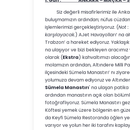
1. Gün : ANKARA – MAÇKA – SÜ
Siz değerli misafirlerimiz ile Ank
buluşmamızın ardından; nüfus cüzdanı 
işlemlerimizi gerçekleştiriyoruz. (
Not :
karşılayacak.
) AJet Havayolları’ na ait
Trabzon’ a hareket ediyoruz. Yaklaşık
na ulaşıyor ve bizi bekleyen aracımız 
olarak (
Ekstra
) kahvaltımızı alacağı
molamızın ardından, Altındere Milli Par
ilçesindeki Sümela Manastırı’ nı ziyar
yolumuza devam ediyoruz ve Altındere 
Sümela Manastırı
' na ulaşan patika
ardından manastırın açık olan bölümle
fotoğraflıyoruz. Sümela Manastırı g
Köftesi yemek üzere bölgenin en güzel
da Keyfi Sümela Restoranda öğlen ye
varıyor ve yolun her iki tarafını kapl