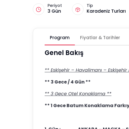
Periyot
Tip
3 Gün
Karadeniz Turları
Program
Fiyatlar & Tarihler
Genel Bakış
** Eskişehir – Havalimanı – Eskişehir
** 3 Gece / 4 Gün **
** 3 Gece Otel Konaklama **
** 1 Gece Batum Konaklama Farkıy