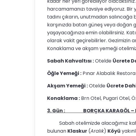
kadar her yeri görebiliyor olacaksınız
harcamamanızı tavsiye ediyoruz. Bir 
tadını çıkarın, unutmadan salıncağa 
karşınızda batan güneş veya doğan gün
yaşayacağınıza emin olabilirsiniz. Ka
olarak vakit geçirebilirler. Gezimizin
Konaklama ve akşam yemeği otelimi
Sabah Kahvaltısı :
Otelde
Ücrete D
Öğle Yemeği :
Pınar Alabalık Restoran
Akşam Yemeği :
Otelde
Ücrete Dahi
Konaklama :
Brn Otel, Pugari Otel, Öz
3. Gün : BORÇKA KARAGÖL –
Sabah otelimizde alacağımız kahvalt
bulunan
Klaskur
(
Aralık
)
Köyü
yakınl