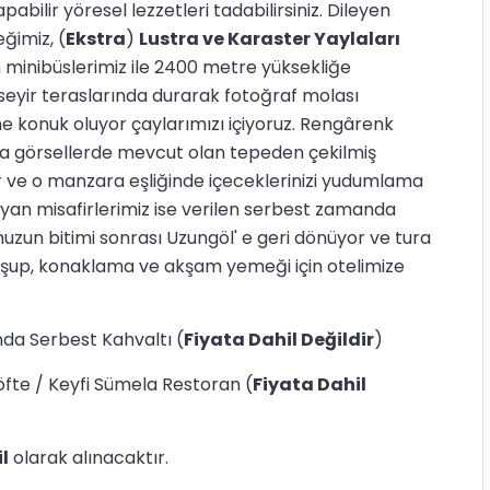
abilir yöresel lezzetleri tadabilirsiniz. Dileyen
ğimiz, (
Ekstra
)
Lustra ve Karaster Yaylaları
yen minibüslerimiz ile 2400 metre yüksekliğe
eyir teraslarında durarak fotoğraf molası
ne konuk oluyor çaylarımızı içiyoruz. Rengârenk
da görsellerde mevcut olan tepeden çekilmiş
r ve o manzara eşliğinde içeceklerinizi yudumlama
mayan misafirlerimiz ise verilen serbest zamanda
umuzun bitimi sonrası Uzungöl' e geri dönüyor ve tura
luşup, konaklama ve akşam yemeği için otelimize
da Serbest Kahvaltı (
Fiyata Dahil Değildir
)
fte / Keyfi Sümela Restoran (
Fiyata Dahil
l
olarak alınacaktır.