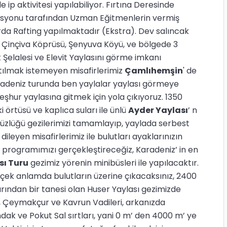
 ip aktivitesi yapılabiliyor. Fırtına Deresinde
rasyonu tarafından Uzman Eğitmenlerin vermiş
kurda Rafting yapılmaktadır (Ekstra). Dev salıncak
, Çinçiva Köprüsü, Şenyuva Köyü, ve bölgede 3
it Şelalesi ve Elevit Yaylasını görme imkanı
atılmak istemeyen misafirlerimiz
Çamlıhemşin
' de
Karadeniz turunda ben yaylalar yaylası görmeye
eşhur yaylasına gitmek için yola çıkıyoruz. 1350
 örtüsü ve kaplıca suları ile ünlü
Ayder Yaylası
’ n
Düzlüğü gezilerimizi tamamlayıp, yaylada serbest
leyen misafirlerimiz ile bulutları ayaklarınızın
programımızı gerçekleştireceğiz, Karadeniz’ in en
sı Turu
gezimiz yörenin minibüsleri ile yapılacaktır.
ek anlamda bulutların üzerine çıkacaksınız, 2400
arından bir tanesi olan Huser Yaylası gezimizde
r, Çeymakçur ve Kavrun Vadileri, arkanızda
ndak ve Pokut Sal sırtları, yani 0 m’ den 4000 m’ ye