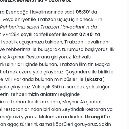
MELA MANASTIRI – UZUNGÖL
ara Esenboğa Havalimanında saat
05:30
’ da
veya ehliyet ile Trabzon uçuşu için check - in
 Rehberimiz sizleri Trabzon Havaalanı' n da
 VF4284 sayılı tarifeli sefer ile saat
07:40
’ ta
 1 saatlik uçuşumuzu takiben, Trabzon Havalimanı’
ve rehberimiz ile buluşarak, turumuza başlıyoruz. İlk
mız Akpınar Restorana gidiyoruz. Kahvaltı
kı sınırları içinde bulunan, Trabzon ilimizin Maçka
et etmek üzere yola çıkıyoruz. Çoşandere ile birlikte
Milli Parkında bulunan minibüsler ile (
Ekstra
)
 yola çıkıyoruz. Yaklaşık 350 m sürecek yolculuğun
rini rehberimizin anlatımı eşliğinde
ezimizi tamamladıktan sonra, Meşhur Akçaabat
 restoranlarından biri olan Zeytindalı Restoran ya
meğimizi yiyoruz. Molamızın ardından
Uzungöl
' e
ayan ağaç türlerini, asma köprüleri görüyoruz. Sakin