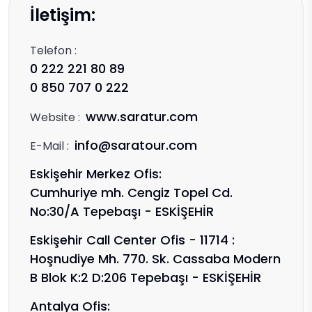
İletişim:
Telefon :
0 222 221 80 89
0 850 707 0 222
www.saratur.com
Website :
info@saratour.com
E-Mail :
Eskişehir Merkez Ofis:
Cumhuriye mh. Cengiz Topel Cd.
No:30/A Tepebaşı - ESKİŞEHİR
Eskişehir Call Center Ofis - 11714 :
Hoşnudiye Mh. 770. Sk. Cassaba Modern
B Blok K:2 D:206 Tepebaşı - ESKİŞEHİR
Antalya Ofis: