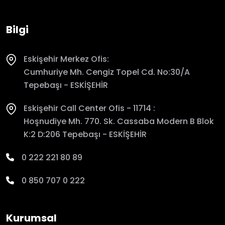
Bilgi
Eskişehir Merkez Ofis:
Cumhuriye Mh. Cengiz Topel Cd. No:30/A
Tepebaşı - ESKİŞEHİR
Eskişehir Call Center Ofis - 11714 :
Hoşnudiye Mh. 770. Sk. Cassaba Modern B Blok
K:2 D:206 Tepebaşı - ESKİŞEHİR
0 222 221 80 89
0 850 707 0 222
Kurumsal