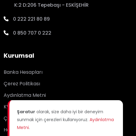
K:2 D:206 Tepebaşı - ESKİŞEHİR
0 222 221 80 89
0 850 707 0 222
Kurumsal
Banka Hesapları
Çerez Politikası
Aydınlatma Metni
KVKK
Şaratur
olarak, size daha iyi bir deneyim
Çağrı Merkezi
sunmak için çerezleri kullanıyoruz.
Aydınlatma
Metni
.
Hakkımızda