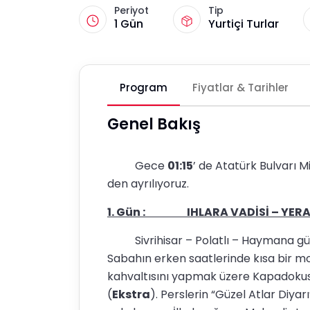
Periyot
Tip
1 Gün
Yurtiçi Turlar
Program
Fiyatlar & Tarihler
Genel Bakış
Gece
01:15
’ de Atatürk Bulvarı M
den ayrılıyoruz.
1. Gün : IHLARA VADİSİ – YERAL
Sivrihisar – Polatlı – Haymana güze
Sabahın erken saatlerinde kısa bir m
kahvaltısını yapmak üzere Kapadokus
(
Ekstra
). Perslerin “Güzel Atlar Diya