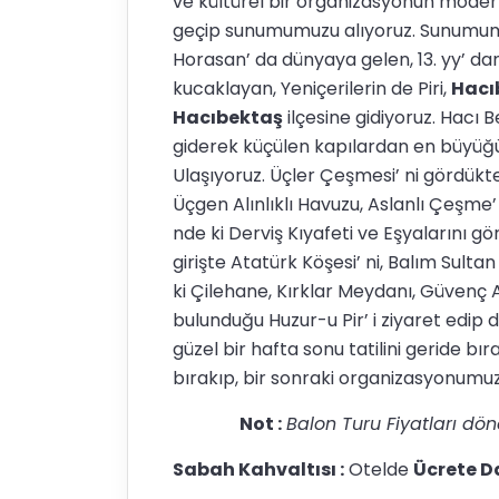
ve kültürel bir organizasyonun moder
geçip sunumumuzu alıyoruz. Sunumumuz
Horasan’ da dünyaya gelen, 13. yy’ da
kucaklayan, Yeniçerilerin de Piri,
Hacıb
Hacıbektaş
ilçesine gidiyoruz. Hacı 
giderek küçülen kapılardan en büyüğü
Ulaşıyoruz. Üçler Çeşmesi’ ni gördükt
Üçgen Alınlıklı Havuzu, Aslanlı Çeşme’ 
nde ki Derviş Kıyafeti ve Eşyalarını g
girişte Atatürk Köşesi’ ni, Balım Sultan
ki Çilehane, Kırklar Meydanı, Güvenç A
bulunduğu Huzur-u Pir’ i ziyaret edip
güzel bir hafta sonu tatilini geride bır
bırakıp, bir sonraki organizasyonumu
Not :
Balon Turu Fiyatları dön
Sabah Kahvaltısı :
Otelde
Ücrete D