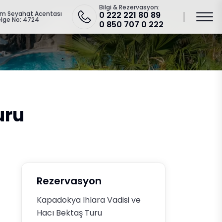
Bilgi & Rezervasyon:
zm Seyahat Acentası
0 222 221 80 89
lge No: 4724
0 850 707 0 222
uru
Rezervasyon
Kapadokya Ihlara Vadisi ve
Hacı Bektaş Turu