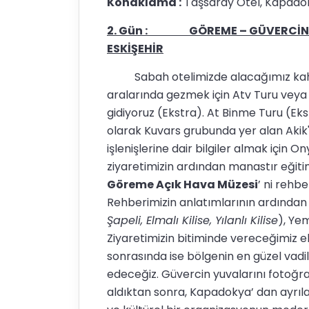
Konaklama :
Taşsaray Otel, Kapadoku
2. Gün : GÖREME – GÜVERCİNLİK 
ESKİŞEHİR
Sabah otelimizde alacağımız kahvalt
aralarında gezmek için Atv Turu veya 
gidiyoruz (Ekstra). At Binme Turu (Eks
olarak Kuvars grubunda yer alan Akik' i
işlenişlerine dair bilgiler almak için 
ziyaretimizin ardından manastır eğitim
Göreme Açık Hava Müzesi
’ ni rehb
Rehberimizin anlatımlarının ardından 
Şapeli, Elmalı Kilise, Yılanlı Kilise
), Yem
Ziyaretimizin bitiminde vereceğimiz 
sonrasında ise bölgenin en güzel vadi
edeceğiz. Güvercin yuvalarını fotoğr
aldıktan sonra, Kapadokya’ dan ayrıl