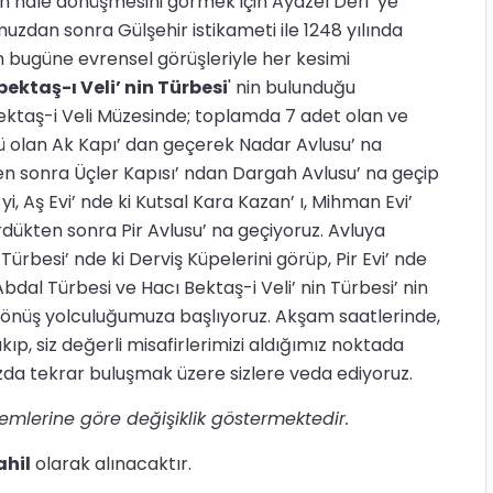
n hale dönüşmesini görmek için Ayazel Deri’ ye
dan sonra Gülşehir istikameti ile 1248 yılında
n bugüne evrensel görüşleriyle her kesimi
ektaş-ı Veli’ nin Türbesi
' nin bulunduğu
Bektaş-i Veli Müzesinde; toplamda 7 adet olan ve
 olan Ak Kapı’ dan geçerek Nadar Avlusu’ na
en sonra Üçler Kapısı’ ndan Dargah Avlusu’ na geçip
yi, Aş Evi’ nde ki Kutsal Kara Kazan’ ı, Mihman Evi’
ördükten sonra Pir Avlusu’ na geçiyoruz. Avluya
 Türbesi’ nde ki Derviş Küpelerini görüp, Pir Evi’ nde
bdal Türbesi ve Hacı Bektaş-i Veli’ nin Türbesi’ nin
 dönüş yolculuğumuza başlıyoruz. Akşam saatlerinde,
akıp, siz değerli misafirlerimizi aldığımız noktada
zda tekrar buluşmak üzere sizlere veda ediyoruz.
emlerine göre değişiklik göstermektedir.
ahil
olarak alınacaktır.