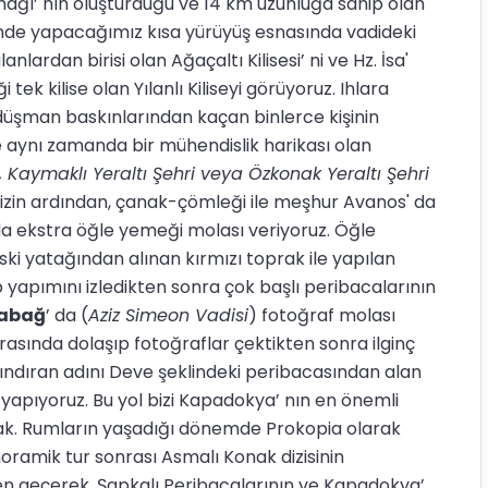
rmağı’ nın oluşturduğu ve 14 km uzunluğa sahip olan
çinde yapacağımız kısa yürüyüş esnasında vadideki
rdan birisi olan Ağaçaltı Kilisesi’ ni ve Hz. İsa'
ek kilise olan Yılanlı Kiliseyi görüyoruz. Ihlara
, düşman baskınlarından kaçan binlerce kişinin
 aynı zamanda bir mühendislik harikası olan
, Kaymaklı Yeraltı Şehri veya Özkonak Yeraltı Şehri
imizin ardından, çanak-çömleği ile meşhur Avanos' da
a ekstra öğle yemeği molası veriyoruz. Öğle
ski yatağından alınan kırmızı toprak ile yapılan
 yapımını izledikten sonra çok başlı peribacalarının
abağ
’ da (
Aziz Simeon Vadisi
) fotoğraf molası
rasında dolaşıp fotoğraflar çektikten sonra ilginç
rındıran adını Deve şeklindeki peribacasından alan
i yapıyoruz. Bu yol bizi Kapadokya’ nın en önemli
cak. Rumların yaşadığı dönemde Prokopia olarak
ramik tur sonrası Asmalı Konak dizisinin
en geçerek, Şapkalı Peribacalarının ve Kapadokya’