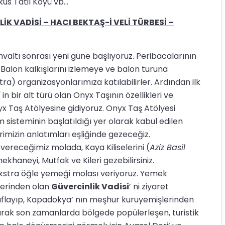
s Tatil Köyü vb...
VADİSİ – HACI BEKTAŞ-İ VELİ TÜRBESİ –
ı sonrası yeni güne başlıyoruz. Peribacalarının
Balon kalkışlarını izlemeye ve balon turuna
tra) organizasyonlarımıza katılabilirler. Ardından ilk
n bir alt türü olan Onyx Taşının özellikleri ve
Onyx Taş Atölyesine gidiyoruz. Onyx Taş Atölyesi
 sisteminin başlatıldığı yer olarak kabul edilen
erimizin anlatımları eşliğinde gezeceğiz.
vereceğimiz molada, Kaya Kiliselerini (
Aziz Basil
ekhaneyi, Mutfak ve Kileri gezebilirsiniz.
ekstra öğle yemeği molası veriyoruz. Yemek
lerinden olan
Güvercinlik Vadisi
’ ni ziyaret
aflayıp, Kapadokya’ nın meşhur kuruyemişlerinden
arak son zamanlarda bölgede popülerleşen, turistik