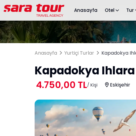
Anasayfa
Otel
Tur
Anasayfa
Yurtiçi Turlar
Kapadokya Ihla
Kapadokya Ihlara 
4.750,00 TL
Eskişehir
/ Kişi