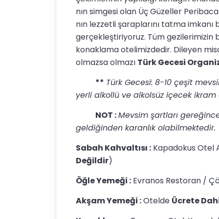
nın simgesi olan Üç Güzeller Peribaca
nın lezzetli şaraplarını tatma imkanı
gerçekleştiriyoruz. Tüm gezilerimizin
konaklama otelimizdedir. Dileyen mis
olmazsa olmazı
Türk Gecesi Organ
**
Türk Gecesi: 8-10 çeşit mevsi
yerli alkollü ve alkolsüz içecek ikram
NOT :
Mevsim şartları gereğince
geldiğinden karanlık olabilmektedir.
Sabah Kahvaltısı :
Kapadokus Otel Aç
Değildir
)
Öğle Yemeği :
Evranos Restoran / Çö
Akşam Yemeği :
Otelde
Ücrete Dahi