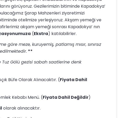
larını görüyoruz. Gezilerimizin bitiminde Kapadokya’
 bulacağımız Şarap Mahzenleri ziyaretimizi
 bitiminde otelimize yerleşiyoruz. Akşam yemeği ve
afirlerimiz akşam yemeği sonrası Kapadokya’ nın
izasyonumuza
(
Ekstra
) katılabilirler.
me göre meze, kuruyemiş, patlamış mısır, sınırsız
 edilmektedir.
**
 Tuz Gölü gezisi sabah saatlerine denk
ık Büfe Olarak Alınacaktır. (
Fiyata Dahil
mlek Kebabı Menü. (
Fiyata Dahil Değildir
)
l
olarak alınacaktır.