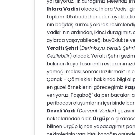
yol alıyoruz. İlk durağımız Melendiz I
Ihlara Vadisi
olacak. Ihlara Vadisi i
toplam 105 ibadethaneden ayakta kalanla
nın bağdaş kurmuş olarak resimlendiği t
Vadisi’ nin ardından, ikinci durağımız
aylarca yaşayabileceği büyüklükte ve
Yeraltı Şehri
(
Derinkuyu Yeraltı Şehri
Gezilebilir
) olacak. Yeraltı Şehri gez
bulunan kaya tasarımlı restoranımızd
yemeği molası sonrası Kızılırmak’ ın e
Çanak - Çömlekler hakkında bilgi alıp
en güzel örneklerini göreceğimiz
Paş
veriyoruz. Paşabağ’ da peribacaları a
peribacası oluşumlarını içerisinde ba
Develi Vadi
(
Dervent Vadisi
) gezisin
noktalarından olan
Ürgüp
’ e çıkara
bilinen Ürgüp içinde yapacağımız pano
çekimlerinin yapıldığı konağın önünd