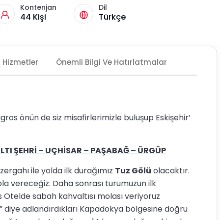
Kontenjan
Dil
44 Kişi
Türkçe
Hizmetler
Önemli Bilgi Ve Hatırlatmalar
igros önün de siz misafirlerimizle buluşup Eskişehir’
TI ŞEHRİ – UÇHİSAR – PAŞABAĞ – ÜRGÜP
rgahı ile yolda ilk durağımız
Tuz Gölü
olacaktır.
ola vereceğiz. Daha sonrası turumuzun ilk
 Otelde sabah kahvaltısı molası veriyoruz
rı” diye adlandırdıkları Kapadokya bölgesine doğru