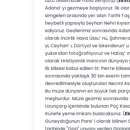
üstü tesisimizde mola veriyoruz.(
Ekst
Adana’ yı gezmeye başlıyoruz. İlk ola
simgeleri arasında yer alan Tarihi Ta
heybetli yapısıyla Seyhan Nehri kıyıs
ediyoruz. Gezilerimiz sonrasında Ada
olarak İncirlik Hava Üssü’ nü, Şahmeran
yi, Ceyhan’ ı, Dörtyol ve İskenderun’
yukarıdan fotoğraflıyoruz ve Hatay’ ın 
olarak Hristiyanlık inancının dünyay
ilk kilisesi kabul edilen St. Pierre Kilis
sonrasında yaklaşık 30 bin eserin ta
devredilmesiyle oluşturulan Necmi Asfu
Bu müze dünyanın en büyük tek parça
meşhurdur. Müze gezimiz sonrasında H
Uzunçarşı içerisinde bulunan Pöç Kasa
Künefe yeme imkanı bulacaksınız. (
E
Güneydoğunun Paris’ i olarak bilinen G
tarihinde "Gazi" ünvanı verilen Gaziant