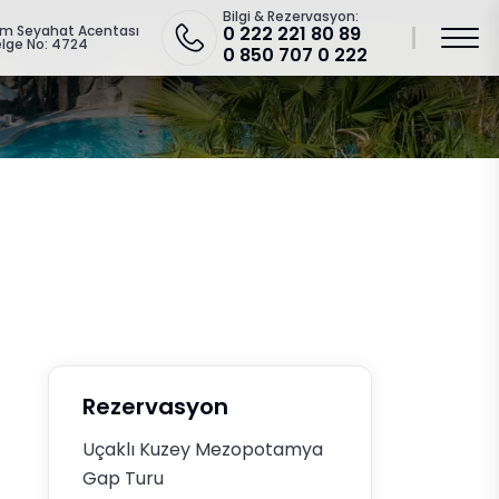
Bilgi & Rezervasyon:
zm Seyahat Acentası
0 222 221 80 89
lge No: 4724
0 850 707 0 222
Rezervasyon
Uçaklı Kuzey Mezopotamya
Gap Turu