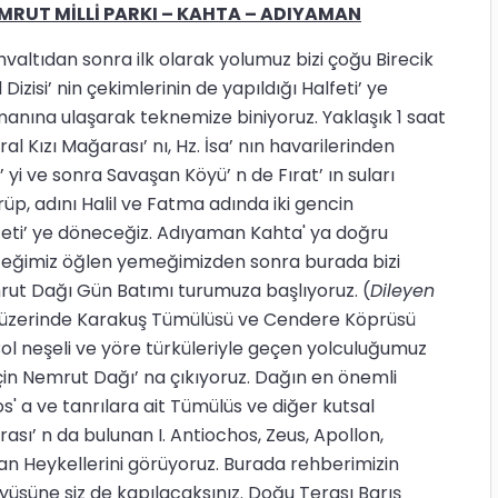
MRUT MİLLİ PARKI – KAHTA – ADIYAMAN
ıdan sonra ilk olarak yolumuz bizi çoğu Birecik
 Dizisi’ nin çekimlerinin de yapıldığı Halfeti’ ye
imanına ulaşarak teknemize biniyoruz. Yaklaşık 1 saat
l Kızı Mağarası’ nı, Hz. İsa’ nın havarilerinden
 yi ve sonra Savaşan Köyü’ n de Fırat’ ın suları
rüp, adını Halil ve Fatma adında iki gencin
lfeti’ ye döneceğiz. Adıyaman Kahta' ya doğru
ceğimiz öğlen yemeğimizden sonra burada bizi
mrut Dağı Gün Batımı turumuza başlıyoruz. (
Dileyen
l üzerinde Karakuş Tümülüsü ve Cendere Köprüsü
ol neşeli ve yöre türküleriyle geçen yolculuğumuz
in Nemrut Dağı’ na çıkıyoruz. Dağın en önemli
 a ve tanrılara ait Tümülüs ve diğer kutsal
erası’ n da bulunan I. Antiochos, Zeus, Apollon,
n Heykellerini görüyoruz. Burada rehberimizin
yüsüne siz de kapılacaksınız. Doğu Terası Barış