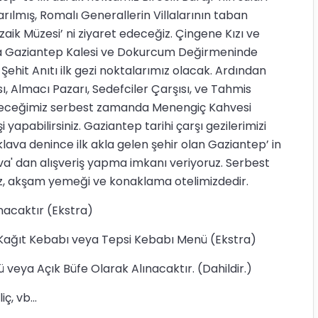
ılmış, Romalı Generallerin Villalarının taban
aik Müzesi’ ni ziyaret edeceğiz. Çingene Kızı ve
ra Gaziantep Kalesi ve Dokurcum Değirmeninde
Şehit Anıtı ilk gezi noktalarımız olacak. Ardından
sı, Almacı Pazarı, Sedefciler Çarşısı, ve Tahmis
receğimiz serbest zamanda Menengiç Kahvesi
şi yapabilirsiniz. Gaziantep tarihi çarşı gezilerimizi
ava denince ilk akla gelen şehir olan Gaziantep’ in
a' dan alışveriş yapma imkanı veriyoruz. Serbest
z, akşam yemeği ve konaklama otelimizdedir.
nacaktır (Ekstra)
ağıt Kebabı veya Tepsi Kebabı Menü (Ekstra)
veya Açık Büfe Olarak Alınacaktır. (Dahildir.)
ç, vb...