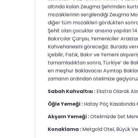
altında kalan Zeugma Şehrinden kurtar
mozaiklerinin sergilendiği Zeugma Moz
diğer tüm mozaikleri gördükten son
Şehit olan çocuklar anısına yapılan 14 
Bakırcılar Çarşısı, Yemeniciler Arasta
Kahvehanesini göreceğiz. Burada ve
içebilir, Fıstık, Bakır ve Yemeni alışveri
tamamladıktan sonra, Türkiye’ de Bakl
en meşhur Baklavacısı Ayıntap Baklav
zamanın ardından otelimize geçiyoru
Sabah Kahvaltısı :
Ekstra Olarak Alı
Öğle Yemeği :
Hatay Pöç Kasabında K
Akşam Yemeği :
Otelimizde Set Menü 
Konaklama :
Metgold Otel, Büyük Veli