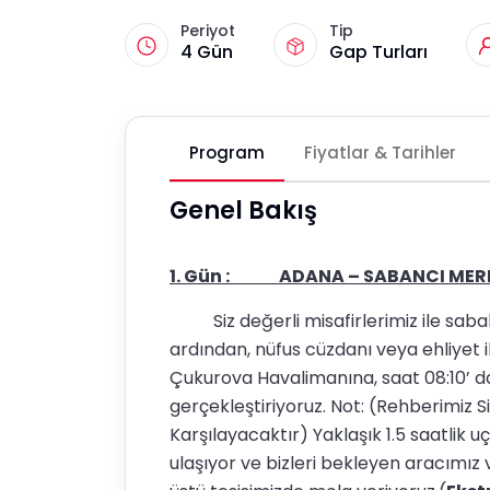
Periyot
Tip
4 Gün
Gap Turları
Program
Fiyatlar & Tarihler
Genel Bakış
1. Gün : ADANA – SABANCI MERK
Siz değerli misafirlerimiz ile sab
ardından, nüfus cüzdanı veya ehliyet il
Çukurova Havalimanına, saat 08:10’ da
gerçekleştiriyoruz. Not: (Rehberimiz
Karşılayacaktır) Yaklaşık 1.5 saatli
ulaşıyor ve bizleri bekleyen aracımız v