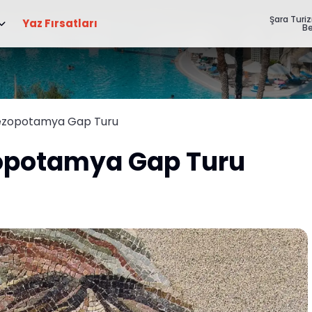
Şara Turi
Yaz Fırsatları
Be
Mezopotamya Gap Turu
opotamya Gap Turu