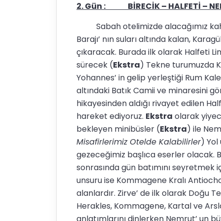
2. Gün : BİRECİK – HALFETİ – NE
Sabah otelimizde alacağımız kahvalt
Barajı’ nın suları altında kalan, Karagül
çıkaracak. Burada ilk olarak Halfeti L
sürecek (
Ekstra
) Tekne turumuzda Kra
Yohannes’ in gelip yerleştiği Rum Kale’
altındaki Batık Camii ve minaresini gö
hikayesinden aldığı rivayet edilen Ha
hareket ediyoruz.
Ekstra
olarak yiye
bekleyen minibüsler (
Ekstra
) ile Ne
Misafirlerimiz Otelde Kalabilirler
) Yo
gezeceğimiz başlıca eserler olacak. B
sonrasında gün batımını seyretmek iç
unsuru ise Kommagene Kralı Antiochos'
alanlardır. Zirve’ de ilk olarak Doğu T
Herakles, Kommagene, Kartal ve Arsla
anlatımlarını dinlerken Nemrut’ un bü