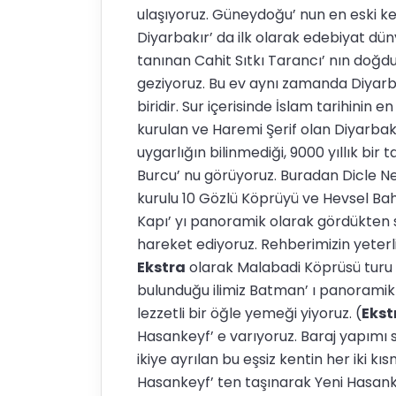
ulaşıyoruz. Güneydoğu’ nun en eski ken
Diyarbakır’ da ilk olarak edebiyat düny
tanınan Cahit Sıtkı Tarancı’ nın doğ
geziyoruz. Bu ev aynı zamanda Diyarba
biridir. Sur içerisinde İslam tarihinin
kurulan ve Haremi Şerif olan Diyarbakı
uygarlığın bilinmediği, 9000 yıllık bir 
Burcu’ nu görüyoruz. Buradan Dicle N
kurulu 10 Gözlü Köprüyü ve Hevsel Bah
Kapı’ yı panoramik olarak gördükten
hareket ediyoruz. Rehberimizin yeter
Ekstra
olarak Malabadi Köprüsü turu d
bulunduğu ilimiz Batman’ ı panorami
lezzetli bir öğle yemeği yiyoruz. (
Ekst
Hasankeyf’ e varıyoruz. Baraj yapımı
ikiye ayrılan bu eşsiz kentin her iki kı
Hasankeyf’ ten taşınarak Yeni Hasanke