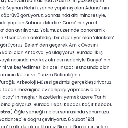
ra
) Kahvaltı sonrasında Akdeniz’ in güzide şehri
rak Seyhan Nehri üzerine yapılmış olan Adana’ nın
ş Köprüyü görüyoruz. Sonrasında altı minaresiyle,
ında yapılan Sabancı Merkez Camii’ ni ziyaret
na’ dan ayrılıyoruz. Yolumuz üzerinde panoramik
 Efsanesinin anlatıldığı bir diğer yer olan Yılankale’
 u görüyoruz. Belen’ den geçerek Amik Ovasını
kalbi olan Antakya’ ya ulaşıyoruz. Burada ilk iş
a yayılmasında merkez olması nedeniyle Dünya’ nın
esi’ ni ve keşfedilmesi bir otel inşaatı esnasında olan
mamının Kültür ve Turizm Bakanlığına
roğlu Arkeoloji Müzesi gezimizi gerçekleştiriyoruz.
 taban mozaiğine ev sahipliği yapmasıyla da
atay’ ın meşhur lezzetlerini yemek üzere Tarihi
bına gidiyoruz. Burada Tepsi Kebabı, Kağıt Kebabı,
kstra
) Öğle yemeği molası sonrasında yönümüzü
aziantep' e doğru çeviriyoruz. 8 Şubat 1921
ep’ te ilk durak noktamız Birecik Barajı' nın suları