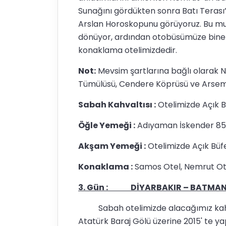
Sunağını gördükten sonra Batı Terası’
Arslan Horoskopunu görüyoruz. Bu m
dönüyor, ardından otobüsümüze biner
konaklama otelimizdedir.
Not:
Mevsim şartlarına bağlı olarak N
Tümülüsü, Cendere Köprüsü ve Arsemi
Sabah Kahvaltısı :
Otelimizde Açık B
Öğle Yemeği :
Adıyaman İskender 85 
Akşam Yemeği :
Otelimizde Açık Büfe
Konaklama :
Samos Otel, Nemrut Otel
3. Gün : DİYARBAKIR – BATMAN 
Sabah otelimizde alacağımız kahval
Atatürk Baraj Gölü üzerine 2015' te ya