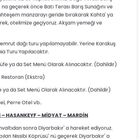
 na geçerek önce Batı Terası Barış Sunağını ve
uhteşem manzarayı geride bırakarak Kahta' ya
ek, otelimize geçiyoruz. Akşam yemeği ve
emrut dağı turu yapılamayabilir. Yerine Karakuş
a Turu Yapılacaktır.
üfe ya da Set Menü Olarak Alınacaktır. (Dahildir)
Restoran (Ekstra)
 ya da Set Menü Olarak Alınacaktır. (Dahildir)
, Perre Otel vb..
– HASANKEYF – MİDYAT – MARDİN
tıdan sonra Diyarbakır' a hareket ediyoruz.
pılan Nissibi Köprüsü' nü geçerek Diyarbakır' a