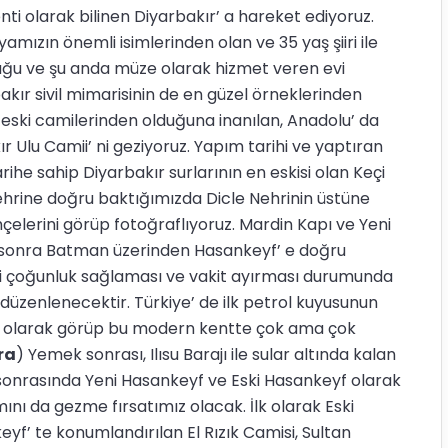
ti olarak bilinen Diyarbakır’ a hareket ediyoruz.
amızın önemli isimlerinden olan ve 35 yaş şiiri ile
duğu ve şu anda müze olarak hizmet veren evi
kır sivil mimarisinin de en güzel örneklerinden
 en eski camilerinden olduğuna inanılan, Anadolu’ da
r Ulu Camii’ ni geziyoruz. Yapım tarihi ve yaptıran
tarihe sahip Diyarbakır surlarının en eskisi olan Keçi
ehrine doğru baktığımızda Dicle Nehrinin üstüne
çelerini görüp fotoğraflıyoruz. Mardin Kapı ve Yeni
 sonra Batman üzerinden Hasankeyf’ e doğru
li çoğunluk sağlaması ve vakit ayırması durumunda
üzenlenecektir. Türkiye’ de ilk petrol kuyusunun
k olarak görüp bu modern kentte çok ama çok
ra
) Yemek sonrası, Ilısu Barajı ile sular altında kalan
 sonrasında Yeni Hasankeyf ve Eski Hasankeyf olarak
smını da gezme fırsatımız olacak. İlk olarak Eski
yf’ te konumlandırılan El Rızık Camisi, Sultan