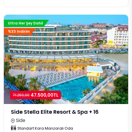
Ultra Her Şey Dahil
%33 Indirim
47.500,00TL
71.250,00
Side Stella Elite Resort & Spa + 16
Side
Standart Kara Manzaralı Oda