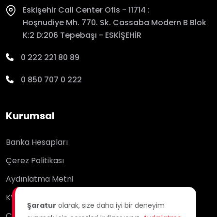
Eskişehir Call Center Ofis - 11714 :
Hoşnudiye Mh. 770. Sk. Cassaba Modern B Blok
K:2 D:206 Tepebaşı - ESKİŞEHİR
0 222 221 80 89
0 850 707 0 222
Kurumsal
Banka Hesapları
Çerez Politikası
Aydınlatma Metni
KVKK
Şaratur
olarak, size daha iyi bir deneyim
Çağrı Merkezi