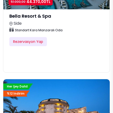
44.370,00TL
51.000,00
Bella Resort & Spa
Side
Standart Kara Manzaralı Oda
Rezervasyon Yap
Her Şey Dahil
%12 Indirim