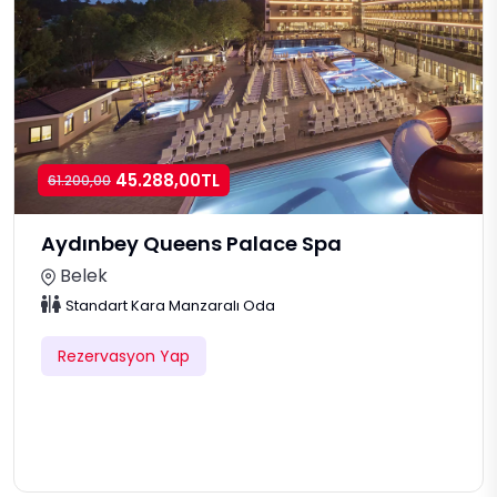
45.288,00TL
61.200,00
Aydınbey Queens Palace Spa
Belek
Standart Kara Manzaralı Oda
Rezervasyon Yap