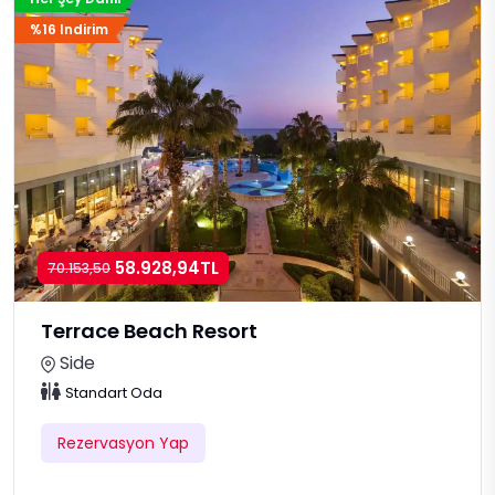
%16 Indirim
58.928,94TL
70.153,50
Terrace Beach Resort
Side
Standart Oda
Rezervasyon Yap