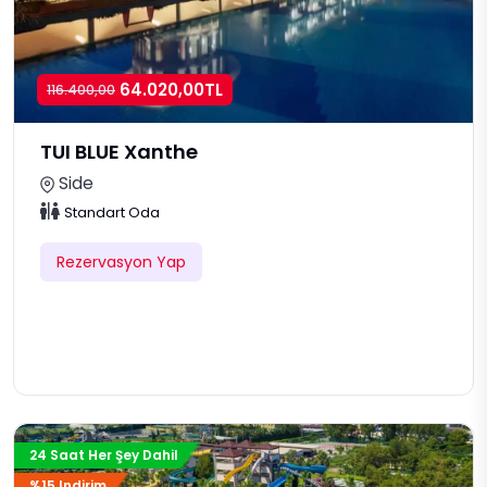
64.020,00TL
116.400,00
TUI BLUE Xanthe
Side
Standart Oda
Rezervasyon Yap
24 Saat Her Şey Dahil
%15 Indirim