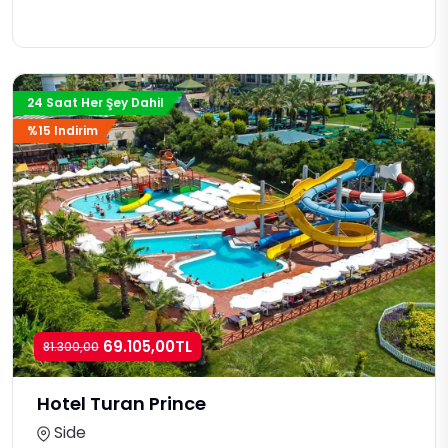
24 Saat Her Şey Dahil
%15 Indirim
69.105,00TL
81.300,00
Hotel Turan Prince
Side