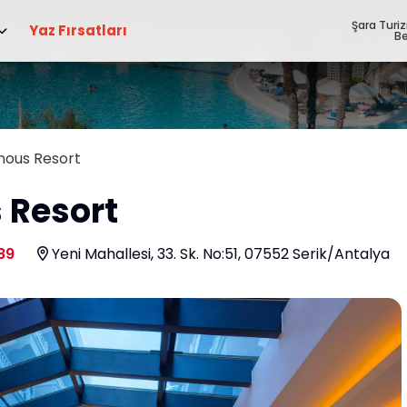
Şara Turi
Yaz Fırsatları
Be
ous Resort
 Resort
89
Yeni Mahallesi, 33. Sk. No:51, 07552 Serik/Antalya