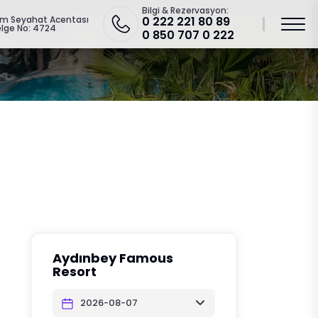
Bilgi & Rezervasyon:
zm Seyahat Acentası
0 222 221 80 89
lge No: 4724
0 850 707 0 222
Aydınbey Famous
Resort