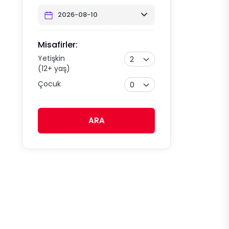
Misafirler:
Yetişkin
2
(12+ yaş)
Çocuk
0
ARA